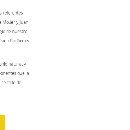
s referentes
a Moller y Juan
egio de nuestro
éano Pacífico) y
onio natural y
xponentes que, a
l sentido de